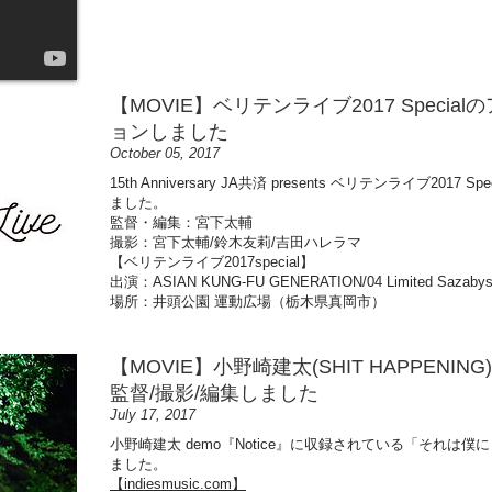
【MOVIE】ベリテンライブ2017 Speci
ョンしました
October 05, 2017
15th Anniversary JA共済 presents ベリテンライブ2
ました。
監督・編集：宮下太輔
撮影：宮下太輔/鈴木友莉/吉田ハレラマ
【ベリテンライブ2017special】
出演：ASIAN KUNG-FU GENERATION/
04 Limited Saza
​場所：
井頭公園 運動広場（栃木県真岡市）
【MOVIE】小野崎建太(SHIT HAPPEN
監督/撮影/編集しました
July 17, 2017
小野崎建太 demo​『Notice』に収録されている「それは僕にと
ました。
【indiesmusic.com】