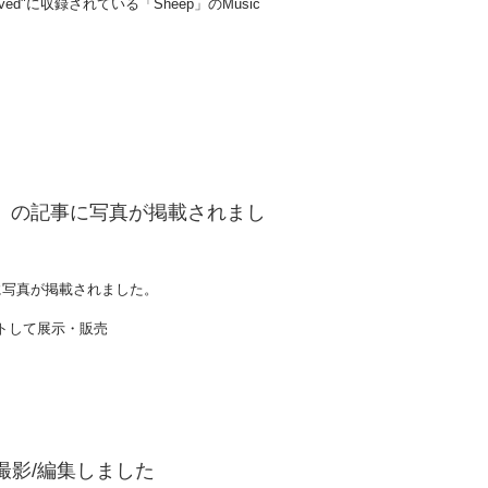
 Be Loved"に収録されている​「Sheep」のMusic
BERS』の記事に写真が掲載されまし
記事に写真が掲載されました。
ントして展示・販売
督/撮影/編集しました