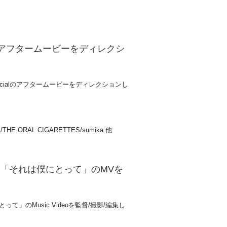
alのアフタームービーをディレクシ
017 Specialのアフタームービーをディレクションし
bys/THE ORAL CIGARETTES/sumika 他
ING)「それは僕にとって」のMVを
って」のMusic Videoを監督/撮影/編集し