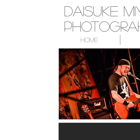
Daisuke Mi
Photograh
Home