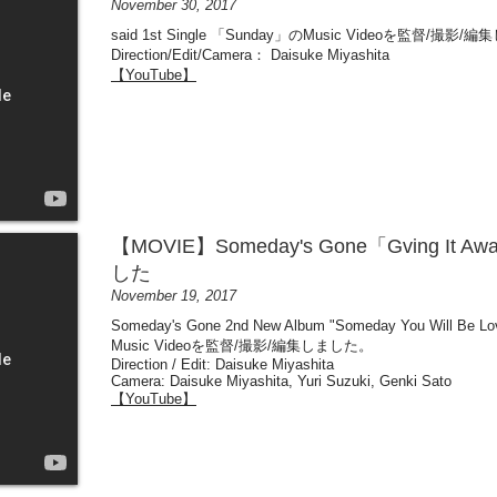
November 30, 2017
said 1st Single 「Sunday」のMusic Videoを監督/撮影
Direction/Edit/Camera： Daisuke Miyashita
【YouTube】
【MOVIE】Someday's Gone「Gving I
した
November 19, 2017
Someday's Gone 2nd New Album "Someday You Will 
Music Videoを監督/撮影/編集しました。
Direction / Edit: Daisuke Miyashita
Camera: Daisuke Miyashita, Yuri Suzuki, Genki Sato
【YouTube】