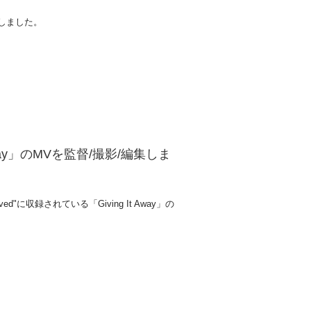
/編集しました。
t Away」のMVを監督/撮影/編集しま
Be Loved"に収録されている​「Giving It Away」の