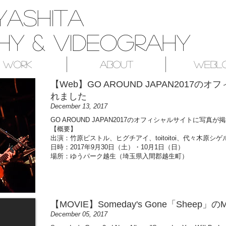
yashita
y & videograhy
Work
About
Webl
【Web】GO AROUND JAPAN2017
れました
December 13, 2017
GO AROUND JAPAN2017のオフィシャルサイトに写真
【概要】
出演：竹原ピストル、ヒグチアイ、toitoitoi、代々木原シゲ
日時：2017年9月30日（土）・10月1日（日）
場所：ゆうパーク越生（埼玉県入間郡越生町）
【MOVIE】Someday's Gone「Shee
December 05, 2017