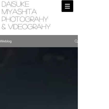
Daisuke
Miyashita
Photograhy
& videograhy
Weblog