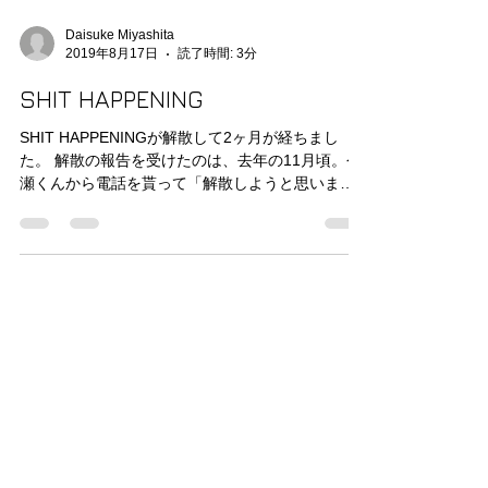
Daisuke Miyashita
2019年8月17日
読了時間: 3分
SHIT HAPPENING
SHIT HAPPENINGが解散して2ヶ月が経ちまし
た。 解散の報告を受けたのは、去年の11月頃。今
瀬くんから電話を貰って「解散しようと思いま
す」って。 最初に思ったのは『辞めないで続けて
欲しい』だったけど、すぐに『彼らには彼らの人
生がある』とも思い直って、反対したり引き...